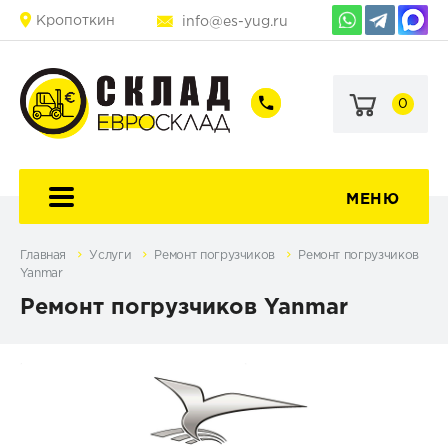
Кропоткин
info@es-yug.ru
0
+7
+7
(903)
(903)
463-
470-
60-
69-
92
79
МЕНЮ
Главная
Услуги
Ремонт погрузчиков
Ремонт погрузчиков
Yanmar
Ремонт погрузчиков Yanmar