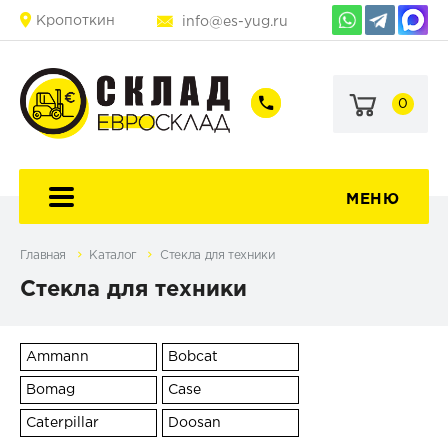
Кропоткин
info@es-yug.ru
0
+7
+7
(903)
(903)
463-
470-
60-
69-
92
79
МЕНЮ
Главная
Каталог
Стекла для техники
Стекла для техники
Ammann
Bobcat
Bomag
Case
Caterpillar
Doosan