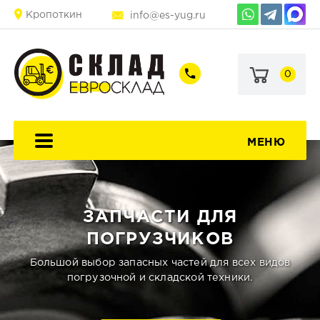
Кропоткин
info@es-yug.ru
0
+7
+7
(903)
(903)
463-
470-
60-
69-
92
79
МЕНЮ
ЗАПЧАСТИ ДЛЯ
ПОГРУЗЧИКОВ
Большой выбор запасных частей для всех видов
погрузочной и складской техники.