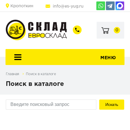
Кропоткин
info@es-yug.ru
0
+7
+7
(903)
(903)
463-
470-
60-
69-
92
79
МЕНЮ
Главная
Поиск в каталоге
Поиск в каталоге
Искать