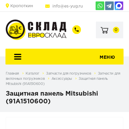
Кропоткин
info@es-yug.ru
0
+7
+7
(903)
(903)
463-
470-
60-
69-
92
79
МЕНЮ
Главная
Каталог
Запчасти для погрузчиков
Запчасти для
вилочных погрузчиков
Аксессуары
Защитная панель
Mitsubishi (91A1510600)
Защитная панель Mitsubishi
(91A1510600)