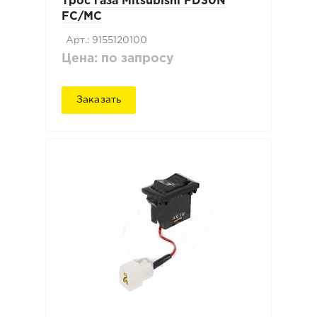
Трос газа Mitsubishi FD30N
FC/MC
Арт.: 9155120100
Цена: по запросу
Заказать