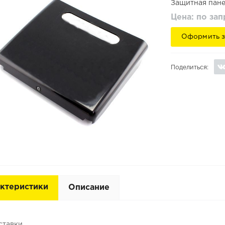
Защитная пане
Цена: по за
Оформить з
Поделиться:
ктеристики
Описание
ставки