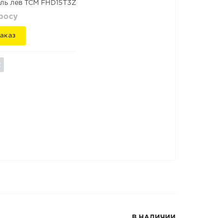
ль лев TCM FHD15T3Z
просу
аказ
В НАЛИЧИИ