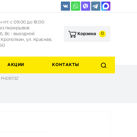
н-пт: с 09:00 до 18:00
ез перерывов
б, Вс - выходной
0
Корзина
. Кропоткин, ул. Красная,
60
АКЦИИ
КОНТАКТЫ
 FHD15T3Z