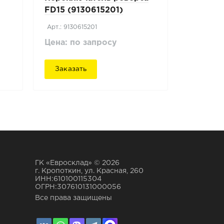
FD15 (9130615201)
Mitsubishi
Арт.: 9130615201
Цена: по запросу
Заказать
ГК «Евросклад» © 2026
г. Кропоткин, ул. Красная, 260
ИНН:610100115304
ОГРН:307610131000056
Все права защищены