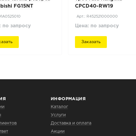
ubishi FG15NT
CPCD40-RW19
 91A0525010
Арт.: R452521000000
: по запросу
Цена: по запросу
казать
Заказать
ИЯ
ИНФОРМАЦИЯ
ии
Каталог
ы
Услуги
лиентов
Доставка и оплата
твет
Акции