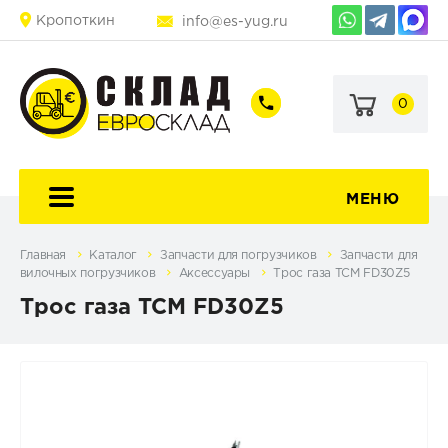
Кропоткин
info@es-yug.ru
0
+7
+7
(903)
(903)
463-
470-
60-
69-
92
79
МЕНЮ
Главная
Каталог
Запчасти для погрузчиков
Запчасти для
вилочных погрузчиков
Аксессуары
Трос газа TCM FD30Z5
Трос газа TCM FD30Z5