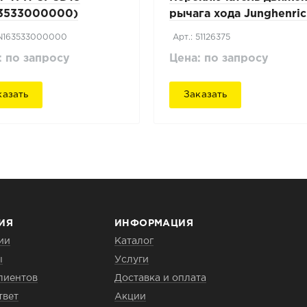
3533000000)
рычага хода Junghenri
DFG 320
 N163533000000
Арт.: 51126375
: по запросу
Цена: по запросу
казать
Заказать
ИЯ
ИНФОРМАЦИЯ
ии
Каталог
ы
Услуги
лиентов
Доставка и оплата
твет
Акции