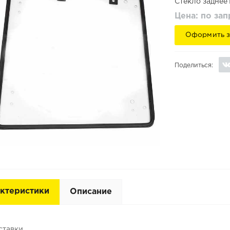
Стекло заднее
Цена: по за
Оформить з
Поделиться:
ктеристики
Описание
ставки