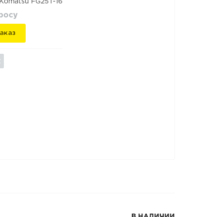
 Komatsu FG25T-16
просу
аказ
В НАЛИЧИИ