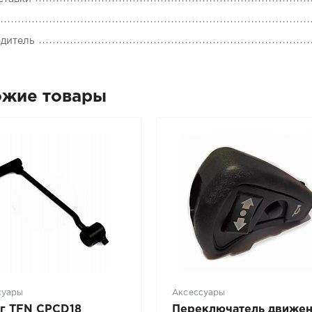
дитель
ожие товары
суары
Аксессуары
г TFN CPCD18
Переключатель движе