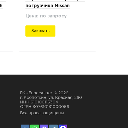
ch
погрузчика Nissan
YG1F2A30U
Цена: по запросу
Заказать
ГК «Евросклад» © 2026
г. Кропоткин, ул. Красная, 260
ИНН:610100115304
ОГРН:307610131000056
Все права защищены