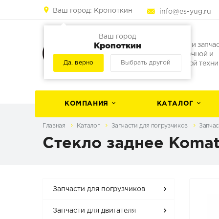
Ваш город:
Кропоткин
info@es-yug.ru
Ваш город
Кропоткин
Погрузчики и запча
для погрузочной и
Да, верно
Выбрать другой
строительной техни
КОМПАНИЯ
КАТАЛОГ
Главная
Каталог
Запчасти для погрузчиков
Запчас
Стекло заднее Komat
Запчасти для погрузчиков
Запчасти для двигателя