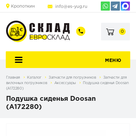
Кропоткин
info@es-yug.ru
0
+7
+7
(903)
(903)
463-
470-
60-
69-
92
79
МЕНЮ
Главная
Каталог
Запчасти для погрузчиков
Запчасти для
вилочных погрузчиков
Аксессуары
Подушка сиденья Doosan
(A172280)
Подушка сиденья Doosan
(A172280)