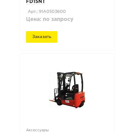
FD15NT
Арт.: 91A0503600
Цена: по запросу
Заказать
Аксессуары