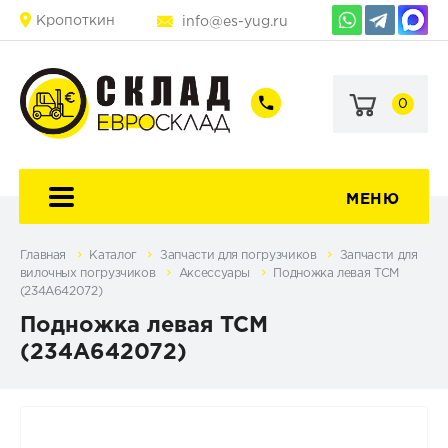
Кропоткин
info@es-yug.ru
0
+7
+7
(903)
(903)
463-
470-
60-
69-
92
79
МЕНЮ
Главная
Каталог
Запчасти для погрузчиков
Запчасти для
вилочных погрузчиков
Аксессуары
Подножка левая TCM
(234A642072)
Подножка левая TCM
(234A642072)