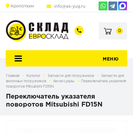
Кропоткин
info@es-yug.ru
0
+7
+7
(903)
(903)
463-
470-
60-
69-
92
79
МЕНЮ
Главная
Каталог
Запчасти для погрузчиков
Запчасти для
вилочных погрузчиков
Аксессуары
Переключатель указателя
поворотов Mitsubishi FD15N
Переключатель указателя
поворотов Mitsubishi FD15N