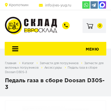
Кропоткин
info@es-yug.ru
0
+7
+7
(903)
(903)
463-
470-
60-
69-
92
79
МЕНЮ
Главная
Каталог
Запчасти для погрузчиков
Запчасти для
вилочных погрузчиков
Аксессуары
Педаль газа в сборе
Doosan D30S-3
Педаль газа в сборе Doosan D30S-
3