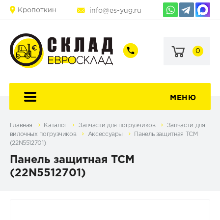
Кропоткин
info@es-yug.ru
0
+7
+7
(903)
(903)
463-
470-
60-
69-
92
79
МЕНЮ
Главная
Каталог
Запчасти для погрузчиков
Запчасти для
вилочных погрузчиков
Аксессуары
Панель защитная TCM
(22N5512701)
Панель защитная TCM
(22N5512701)