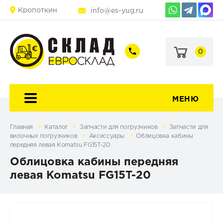
Кропоткин
info@es-yug.ru
0
+7
+7
(903)
(903)
463-
470-
60-
69-
92
79
МЕНЮ
Главная
Каталог
Запчасти для погрузчиков
Запчасти для
вилочных погрузчиков
Аксессуары
Облицовка кабины
передняя левая Komatsu FG15T-20
Облицовка кабины передняя
левая Komatsu FG15T-20